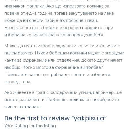
има някои прилики. Ако ще използвате количка за
повече от една година, тогава закупуването на лека
може да ви спести пари в дългосрочен план.
Безопасността на бебето е основен приоритет при
избора на количка за вашето новородено бебе.
Може да имате избор между леки колички и колички с
пълен размер. Някои бебешки колички идват с вградени
чанти за съхранение или отделения, докато други нямат
изобщо. Колко място за съхранение ви трябва?
Помислете какво ще трябва да носите и изберете
според това.
Ако живеете в град с калдъръмени улици, например, ще
искате различен тип бебешка количка от някой, който
живее в страната.
Be the first to review “yakpisula”
Your Rating for this listing