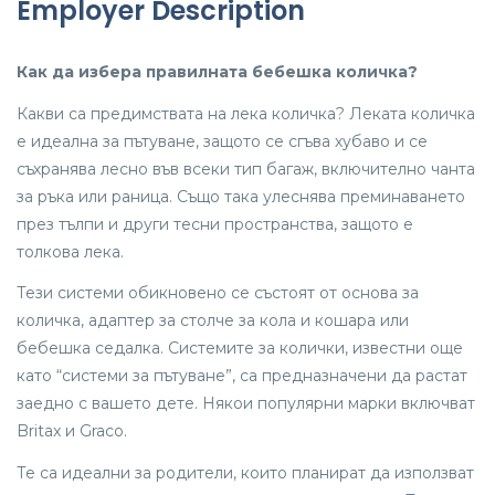
Employer Description
Как да избера правилната бебешка количка?
Какви са предимствата на лека количка? Леката количка
е идеална за пътуване, защото се сгъва хубаво и се
съхранява лесно във всеки тип багаж, включително чанта
за ръка или раница. Също така улеснява преминаването
през тълпи и други тесни пространства, защото е
толкова лека.
Тези системи обикновено се състоят от основа за
количка, адаптер за столче за кола и кошара или
бебешка седалка. Системите за колички, известни още
като “системи за пътуване”, са предназначени да растат
заедно с вашето дете. Някои популярни марки включват
Britax и Graco.
Те са идеални за родители, които планират да използват