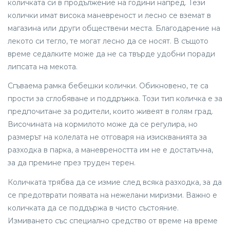
количката си в продължение на години напред. Тези
колички имат висока маневреност и лесно се вземат в
магазина или други обществени места. Благодарение на
лекото си тегло, те могат лесно да се носят. В същото
време седалките може да не са твърде удобни поради
липсата на мекота.
Сгъваема рамка бебешки колички. Обикновено, те са
прости за сглобяване и поддръжка. Този тип количка е за
предпочитане за родители, които живеят в голям град.
Височината на кормилото може да се регулира, но
размерът на колелата не отговаря на изискванията за
разходка в парка, а маневреността им не е достатъчна,
за да премине през труден терен.
Количката трябва да се измие след всяка разходка, за да
се предотврати появата на нежелани миризми. Важно е
количката да се поддържа в чисто състояние.
Измиването със специално средство от време на време