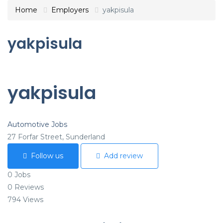
Home
Employers
yakpisula
yakpisula
yakpisula
Automotive Jobs
27 Forfar Street, Sunderland
Follow us
Add review
0
Jobs
0
Reviews
794
Views