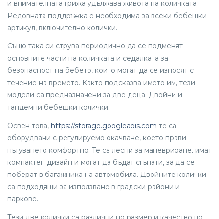
и внимателната грижа удължава живота на количката.
Редовната поддръжка е необходима за всеки бебешки
артикул, включително колички.
Също така си струва периодично да се подменят
основните части на количката и седалката за
безопасност на бебето, които могат да се износят с
течение на времето. Както подсказва името им, тези
модели са предназначени за две деца. Двойни и
тандемни бебешки колички.
Освен това,
https://storage.googleapis.com
те са
оборудвани с регулируемо окачване, което прави
пътуването комфортно. Те са лесни за маневриране, имат
компактен дизайн и могат да бъдат сгънати, за да се
поберат в багажника на автомобила. Двойните колички
са подходящи за използване в градски райони и
паркове.
Тези две колички са различни по размер и качество но